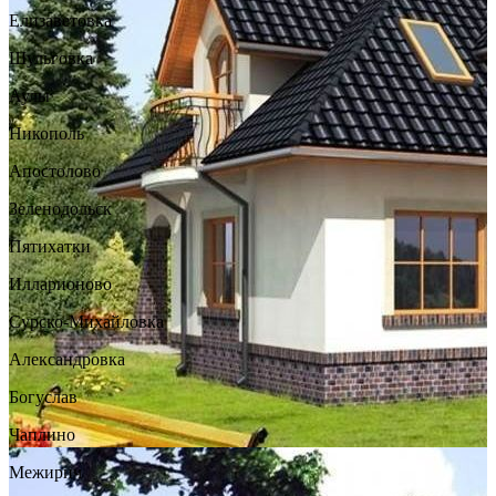
Елизаветовка
Шульговка
Аулы
Никополь
Апостолово
Зеленодольск
Пятихатки
Илларионово
Сурско-Михайловка
Александровка
Богуслав
Чаплино
Межирич