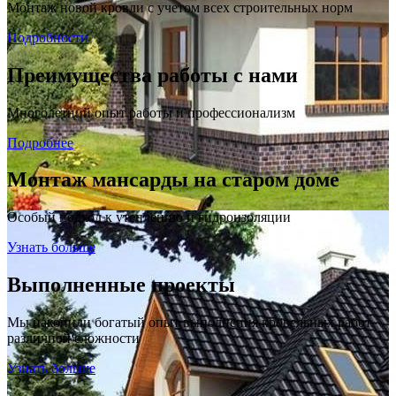
Монтаж новой кровли с учетом всех строительных норм
Подробности
Преимущества работы с нами
Многолетний опыт работы и профессионализм
Подробнее
Монтаж мансарды на старом доме
Особый подход к утеплению и гидроизоляции
Узнать больше
Выполненные проекты
Мы накопили богатый опыт выполнения кровельных работ
различной сложности
Узнать больше