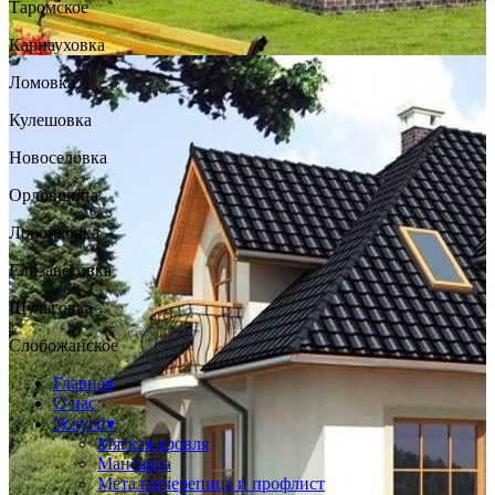
Таромское
Карнауховка
Ломовка
Кулешовка
Новоселовка
Орловщина
Лобойковка
Елизаветовка
Шульговка
Слобожанское
Главная
О нас
Услуги
▾
Мягкая кровля
Мансарда
Металлочерепица и профлист