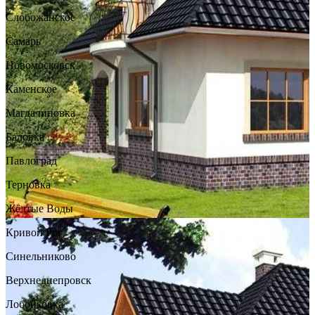
Слобожанское
Самарь
Новомосковск
Каменское
Магдалиновка
Баловка
Павлоград
Терновка
Жёлтые Воды
Кривой Рог
Синельниково
Верхнеднепровск
Лобойковка