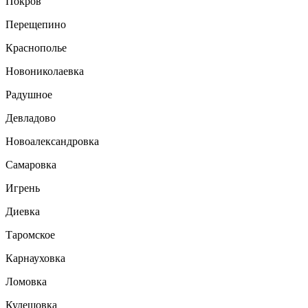
Покров
Перещепино
Краснополье
Новониколаевка
Радушное
Девладово
Новоалександровка
Самаровка
Игрень
Диевка
Таромское
Карнауховка
Ломовка
Кулешовка