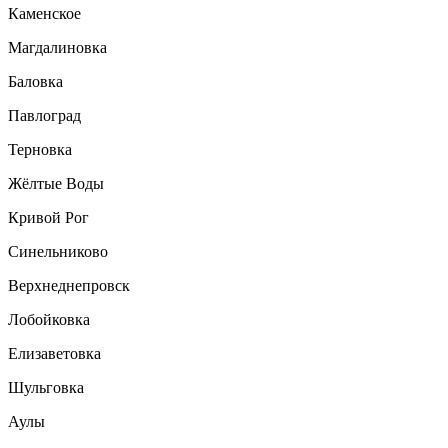
Каменское
Магдалиновка
Баловка
Павлоград
Терновка
Жёлтые Воды
Кривой Рог
Синельниково
Верхнеднепровск
Лобойковка
Елизаветовка
Шульговка
Аулы