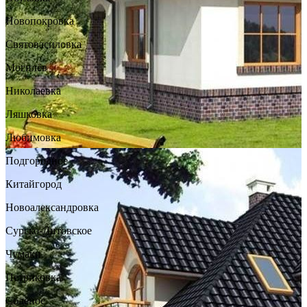
Новопокровка
Святовасиловка
Могилёв
Николаевка
Ляшковка
Любимовка
Подгородное
Китайгород
Новоалександровка
Сурско-Литовское
Чумаки
Петриковка
Солёное