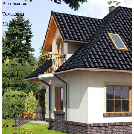
Васильковка
Томаковка
Марганец
Покров
Перещепино
Краснополье
Новониколаевка
Радушное
Девладово
Новоалександровка
Самаровка
Игрень
Диевка