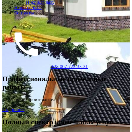
Покрiвля даху
Наши работы
Контакты
+38 067-723-33-31
Профессиональные кровельные
работы
Качество от производителя
Подробнее
Полный спектр кровельных услуг