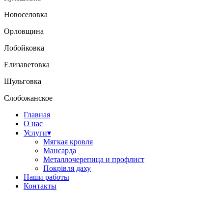
Новоселовка
Орловщина
Лобойковка
Елизаветовка
Шульговка
Слобожанское
Главная
О нас
Услуги
▾
Мягкая кровля
Мансарда
Металлочерепица и профлист
Покрiвля даху
Наши работы
Контакты